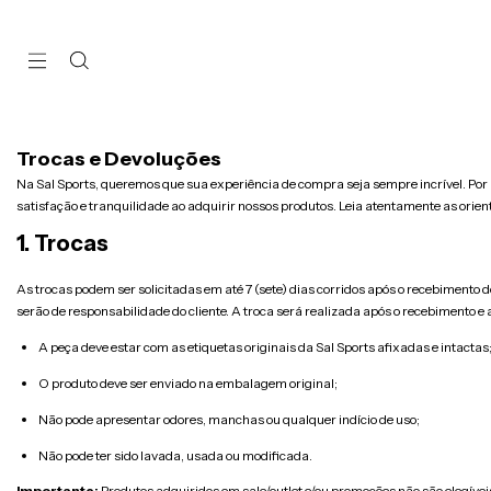
Trocas e Devoluções
Na Sal Sports, queremos que sua experiência de compra seja sempre incrível. Por 
satisfação e tranquilidade ao adquirir nossos produtos. Leia atentamente as orien
1. Trocas
As trocas podem ser solicitadas em até 7 (sete) dias corridos após o recebimento d
serão de responsabilidade do cliente. A troca será realizada após o recebimento e 
A peça deve estar com as etiquetas originais da Sal Sports afixadas e intactas
O produto deve ser enviado na embalagem original;
Não pode apresentar odores, manchas ou qualquer indício de uso;
Não pode ter sido lavada, usada ou modificada.
Importante:
Produtos adquiridos em sale/outlet e/ou promoções não são elegívei