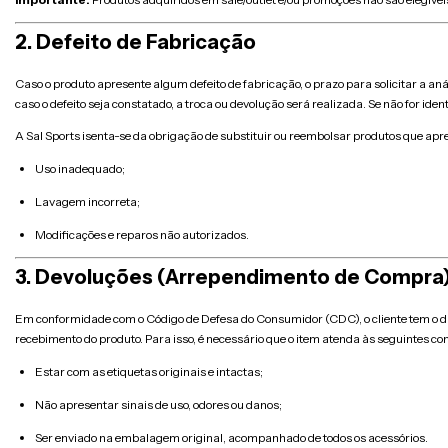
2. Defeito de Fabricação
Caso o produto apresente algum defeito de fabricação, o prazo para solicitar a aná
caso o defeito seja constatado, a troca ou devolução será realizada. Se não for ident
A Sal Sports isenta-se da obrigação de substituir ou reembolsar produtos que ap
Uso inadequado;
Lavagem incorreta;
Modificações e reparos não autorizados.
3. Devoluções (Arrependimento de Compra
Em conformidade com o Código de Defesa do Consumidor (CDC), o cliente tem o direi
recebimento do produto. Para isso, é necessário que o item atenda às seguintes co
Estar com as etiquetas originais e intactas;
Não apresentar sinais de uso, odores ou danos;
Ser enviado na embalagem original, acompanhado de todos os acessórios.