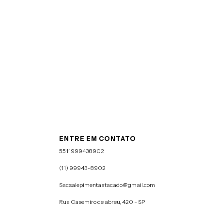
ENTRE EM CONTATO
5511999438902
(11) 99943-8902
Sacsalepimentaatacado@gmail.com
Rua Casemiro de abreu, 420 - SP