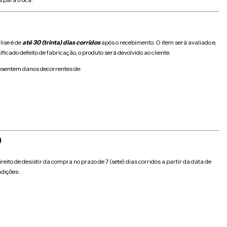
lise é de
até 30 (trinta) dias corridos
após o recebimento. O item será avaliado e,
ificado defeito de fabricação, o produto será devolvido ao cliente.
resentem danos decorrentes de:
)
to de desistir da compra no prazo de 7 (sete) dias corridos a partir da data de
ndições: