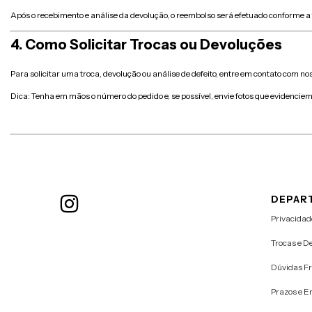
Após o recebimento e análise da devolução, o reembolso será efetuado conforme 
4. Como Solicitar Trocas ou Devoluções
Para solicitar uma troca, devolução ou análise de defeito, entre em contato com 
Dica: Tenha em mãos o número do pedido e, se possível, envie fotos que evidenciem 
DEPAR
Privacidad
Trocas e D
Dúvidas F
Prazos e E