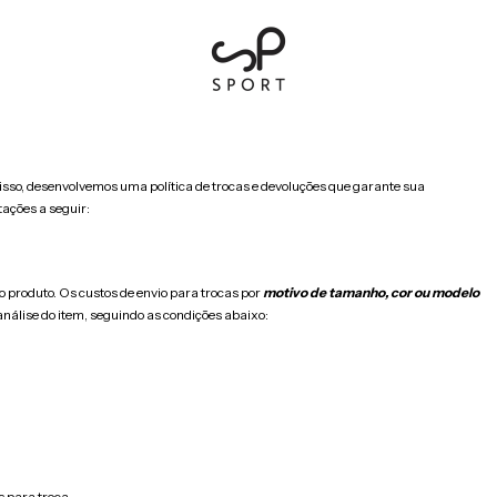
isso, desenvolvemos uma política de trocas e devoluções que garante sua
tações a seguir:
o produto. Os custos de envio para trocas por
motivo de tamanho, cor ou modelo
análise do item, seguindo as condições abaixo:
;
s para troca.