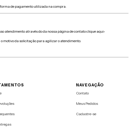
a forma de pagamento utilizada na compra.
nosso atendimento através do da nossa página de contato
clique aqui
›
o motivo da solicitação para agilizar o atendimento.
TAMENTOS
NAVEGAÇÃO
e
Contato
evoluções
Meus Pedidos
requentes
Cadastre-se
ntregas