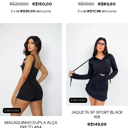
R$209,90
R$99,90
R$150,00
R$89,90
5
x de
R$30,00
sem juros
5
x de
R$17,98
sem juros
ESGOTADO
ESGOTADO
JAQUETA SP SPORT BLACK
168
MACAQUINHO DUPLA ALÇA
R$149,99
PRETO 484