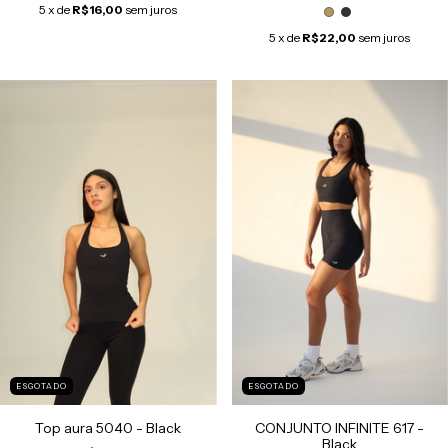
5
x de
R$16,00
sem juros
5
x de
R$22,00
sem juros
ESGOTADO
ESGOTADO
CONJUNTO INFINITE 617 -
Top aura 5040 - Black
Black