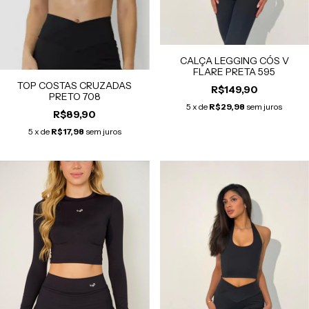
CALÇA LEGGING CÓS V
FLARE PRETA 595
TOP COSTAS CRUZADAS
R$149,90
PRETO 708
5
x de
R$29,98
sem juros
R$89,90
5
x de
R$17,98
sem juros