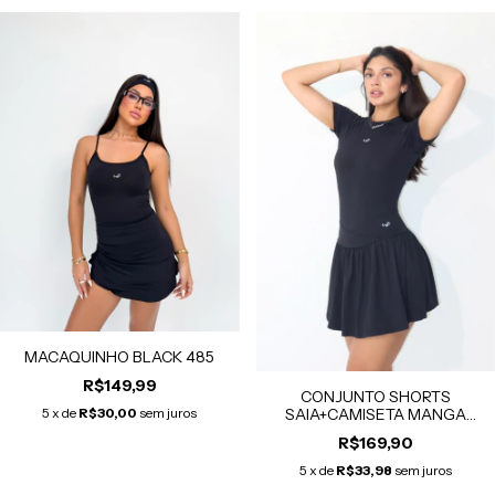
MACAQUINHO BLACK 485
R$149,99
CONJUNTO SHORTS
SAIA+CAMISETA MANGA
5
x de
R$30,00
sem juros
CURTA BLACK 7072/1195
R$169,90
5
x de
R$33,98
sem juros