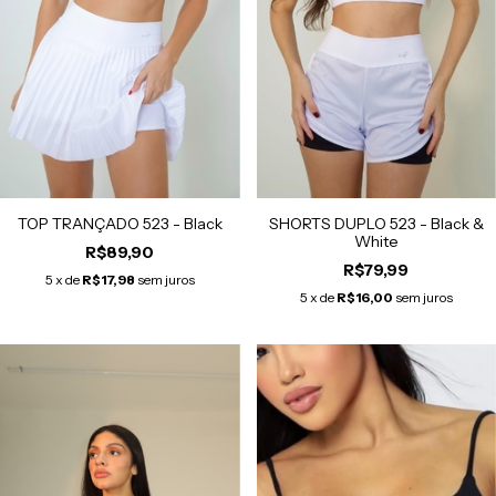
TOP TRANÇADO 523 - Black
SHORTS DUPLO 523 - Black &
White
R$89,90
R$79,99
5
x de
R$17,98
sem juros
5
x de
R$16,00
sem juros