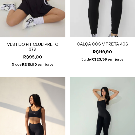
CALÇA CÓS V PRETA 496
VESTIDO FIT CLUB PRETO
379
R$119,90
R$95,00
5
x de
R$23,98
sem juros
5
x de
R$19,00
sem juros