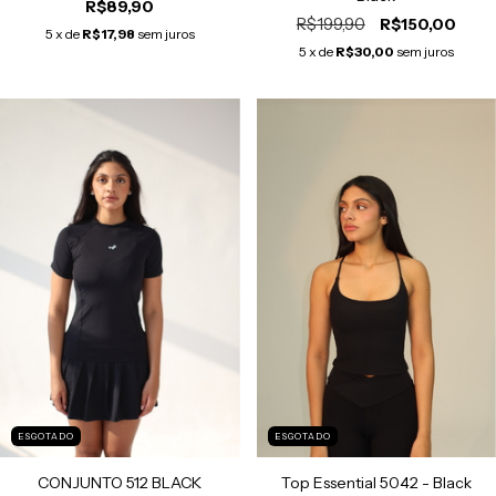
R$89,90
R$199,90
R$150,00
5
x de
R$17,98
sem juros
5
x de
R$30,00
sem juros
ESGOTADO
ESGOTADO
CONJUNTO 512 BLACK
Top Essential 5042 - Black