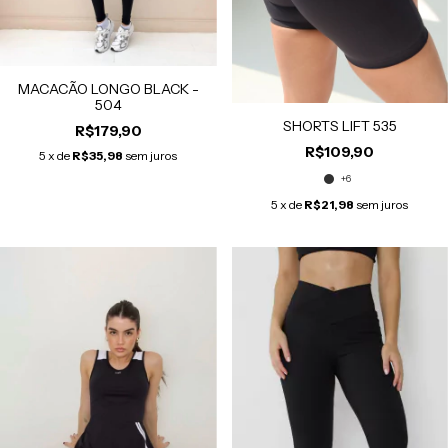
MACACÃO LONGO BLACK -
504
SHORTS LIFT 535
R$179,90
R$109,90
5
x de
R$35,98
sem juros
+6
5
x de
R$21,98
sem juros