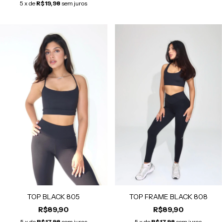
5
x de
R$19,98
sem juros
TOP BLACK 805
TOP FRAME BLACK 808
R$89,90
R$89,90
5
x de
R$17,98
sem juros
5
x de
R$17,98
sem juros