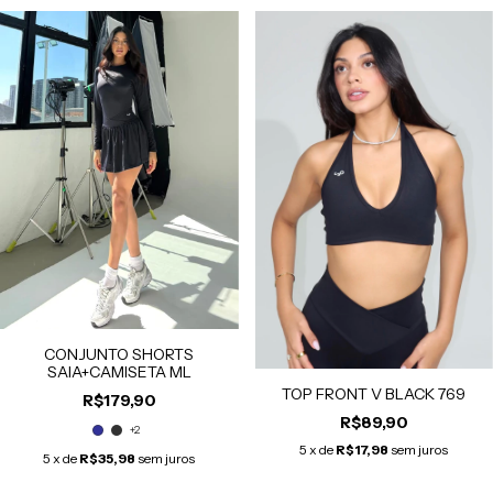
CONJUNTO SHORTS
SAIA+CAMISETA ML
TOP FRONT V BLACK 769
R$179,90
R$89,90
+2
5
x de
R$17,98
sem juros
5
x de
R$35,98
sem juros