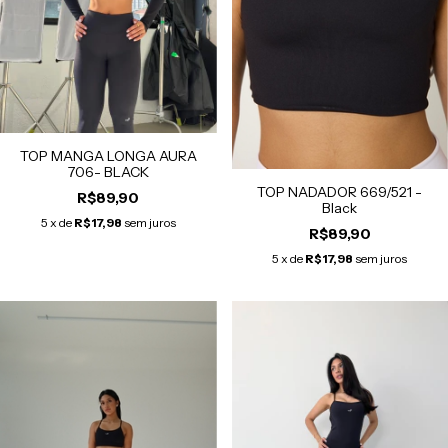
TOP MANGA LONGA AURA
706- BLACK
TOP NADADOR 669/521 -
R$89,90
Black
5
x de
R$17,98
sem juros
R$89,90
5
x de
R$17,98
sem juros