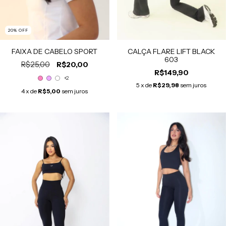
20
% OFF
FAIXA DE CABELO SPORT
CALÇA FLARE LIFT BLACK
603
R$25,00
R$20,00
R$149,90
+2
5
x de
R$29,98
sem juros
4
x de
R$5,00
sem juros