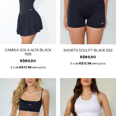
CAMISA GOLA ALTA BLACK
SHORTS SCULPT BLACK 592
1195
R$89,90
R$89,90
5
x de
R$17,98
sem juros
5
x de
R$17,98
sem juros