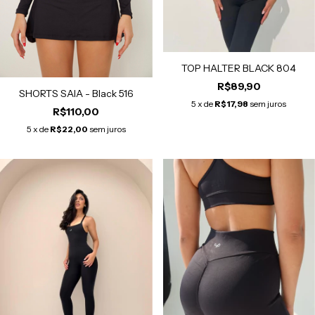
TOP HALTER BLACK 804
R$89,90
SHORTS SAIA - Black 516
5
x de
R$17,98
sem juros
R$110,00
5
x de
R$22,00
sem juros