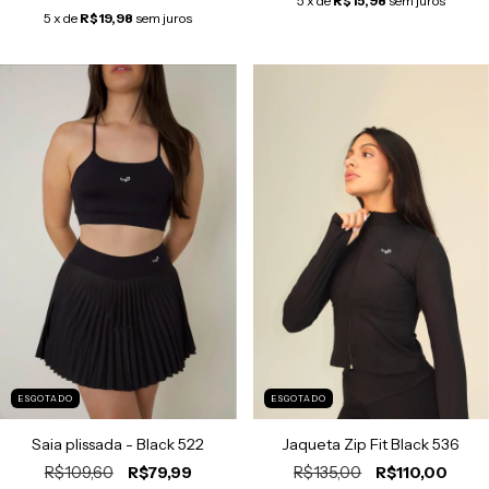
5
x de
R$15,98
sem juros
5
x de
R$19,98
sem juros
ESGOTADO
ESGOTADO
Jaqueta Zip Fit Black 536
Saia plissada - Black 522
R$135,00
R$109,60
R$110,00
R$79,99