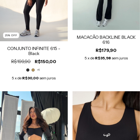
25
% OFF
MACACÃO BACKLINE BLACK
616
CONJUNTO INFINITE 615 -
R$179,90
Black
5
x de
R$35,98
sem juros
R$199,90
R$150,00
+1
5
x de
R$30,00
sem juros