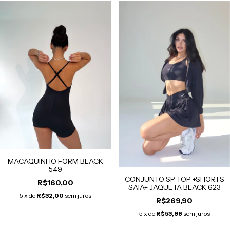
MACAQUINHO FORM BLACK
549
CONJUNTO SP TOP +SHORTS
R$160,00
SAIA+ JAQUETA BLACK 623
5
x de
R$32,00
sem juros
R$269,90
5
x de
R$53,98
sem juros