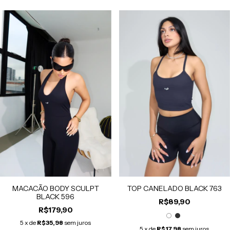
TOP CANELADO BLACK 763
MACACÃO BODY SCULPT
BLACK 596
R$89,90
R$179,90
5
x de
R$35,98
sem juros
5
x de
R$17,98
sem juros