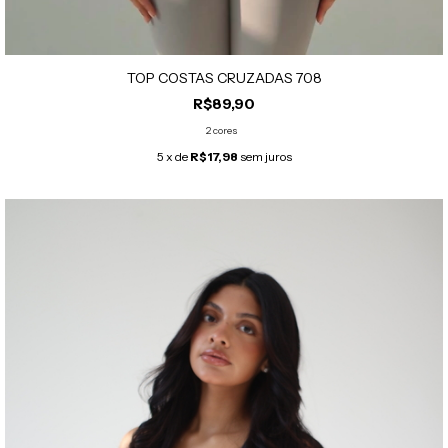
TOP COSTAS CRUZADAS 708
R$89,90
2 cores
5
x de
R$17,98
sem juros