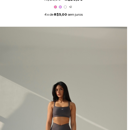
+2
4
x de
R$5,00
sem juros