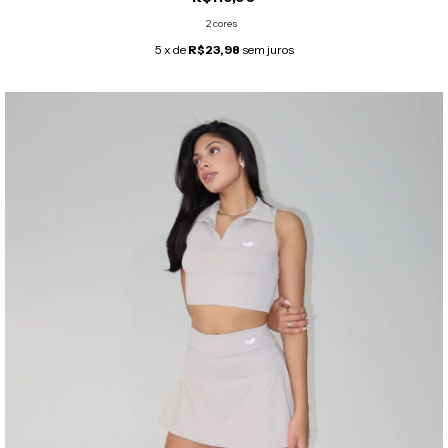
2 cores
5
x de
R$23,98
sem juros