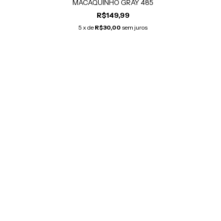
MACAQUINHO GRAY 485
R$149,99
5
x de
R$30,00
sem juros