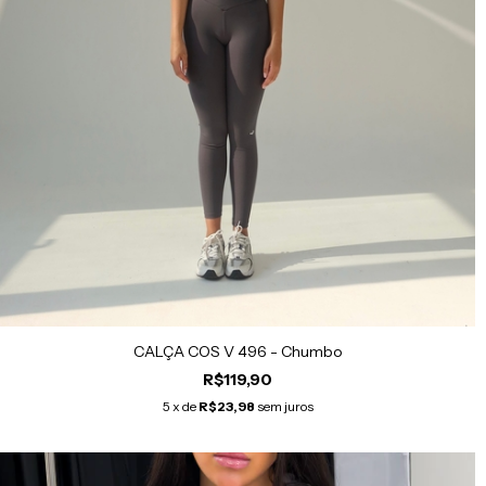
CALÇA COS V 496 - Chumbo
R$119,90
5
x de
R$23,98
sem juros