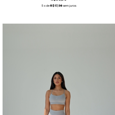
5
x de
R$17,98
sem juros